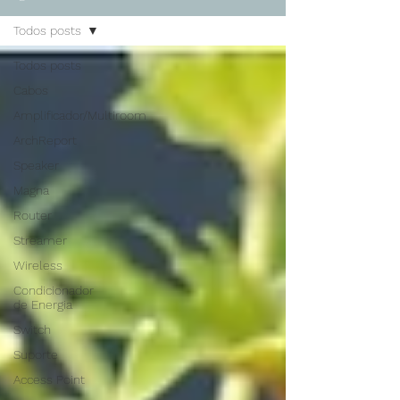
Todos posts
Todos posts
Cabos
Amplificador/Multiroom
ArchReport
Speaker
Magna
Router
Streamer
Wireless
Condicionador
de Energia
Switch
Suporte
Access Point