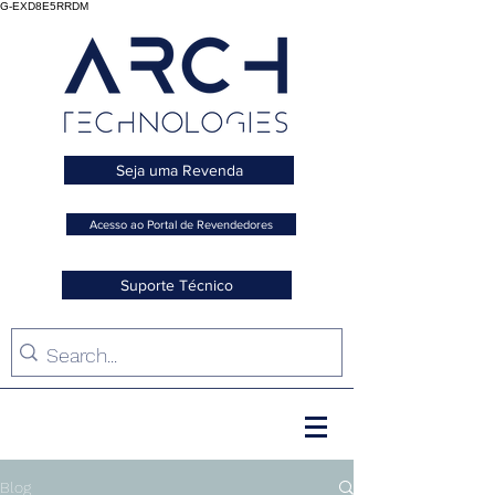
G-EXD8E5RRDM
Seja uma Revenda
Acesso ao Portal de Revendedores
Suporte Técnico
Blog