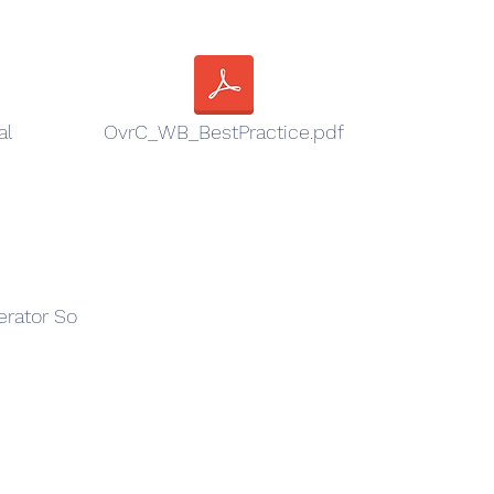
al
OvrC_WB_BestPractice.pdf
erator So