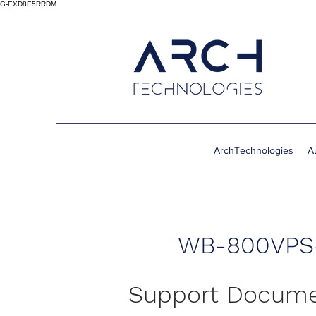
G-EXD8E5RRDM
ArchTechnologies
A
WB-800VPS
Support Docum