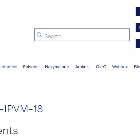
utonomic
Episode
Nakymatone
Araknis
OvrC
Wattbox
Bl
-IPVM-18
ents