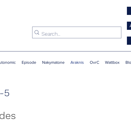
utonomic
Episode
Nakymatone
Araknis
OvrC
Wattbox
Bl
-5
ides