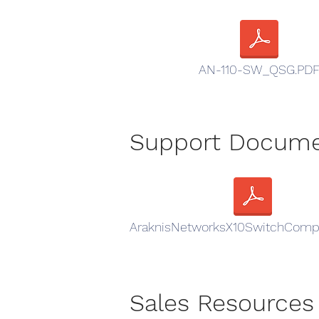
AN-110-SW_QSG.PD
Support Docum
AraknisNetworksX10SwitchCompa
Sales Resources