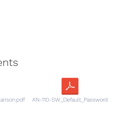
F
ents
rison.pdf
AN-110-SW_Default_Password