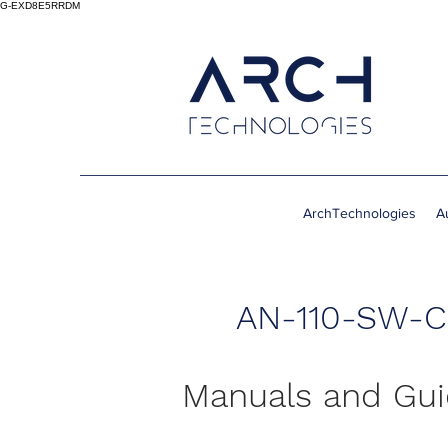
G-EXD8E5RRDM
ArchTechnologies
A
AN-110-SW-C
Manuals and Gu