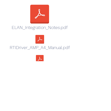
ELAN_Integration_Notes.pdf
RTIDriver_AMP_A4_Manual.pdf
CrestronSIMPL.Driver.MAS.A4Manual
URC Driver.MAS.A4Manual.pd
Support Documents