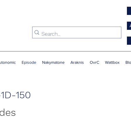
utonomic
Episode
Nakymatone
Araknis
OvrC
Wattbox
Bl
1D-150
ides