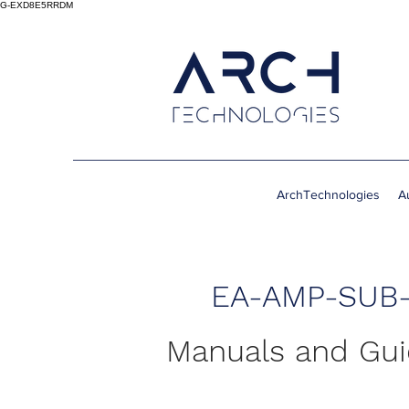
G-EXD8E5RRDM
ArchTechnologies
A
EA-AMP-SUB-
Manuals and Gu