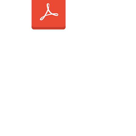
PoEOutletControl.pdf
Sales Resources
OvrC cut sheet.pdf