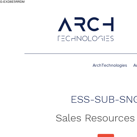
G-EXD8E5RRDM
ArchTechnologies
A
ESS-SUB-SN
Sales Resources