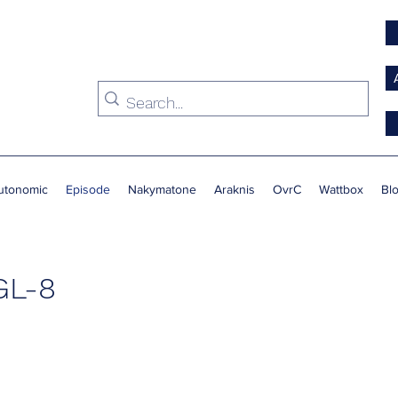
utonomic
Episode
Nakymatone
Araknis
OvrC
Wattbox
Bl
GL-8