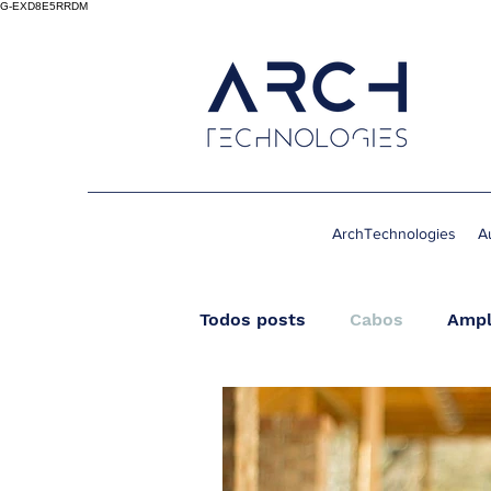
G-EXD8E5RRDM
ArchTechnologies
A
Todos posts
Cabos
Ampl
Streamer
Wireless