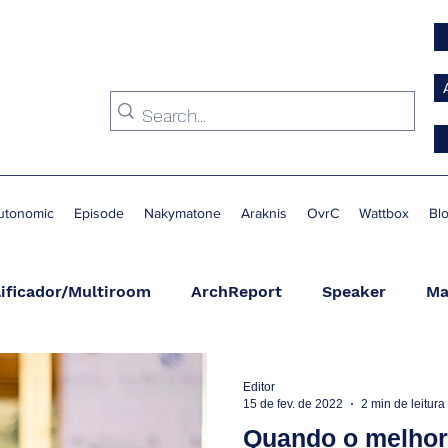
utonomic
Episode
Nakymatone
Araknis
OvrC
Wattbox
Bl
ificador/Multiroom
ArchReport
Speaker
Ma
Condicionador de Energia
Switch
Suporte
A
Editor
15 de fev. de 2022
2 min de leitura
Quando o melhor 