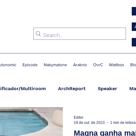
utonomic
Episode
Nakymatone
Araknis
OvrC
Wattbox
Bl
ificador/Multiroom
ArchReport
Speaker
Ma
Condicionador de Energia
Switch
Suporte
A
Editor
19 de out. de 2023
1 min de leitura
Magna ganha ma