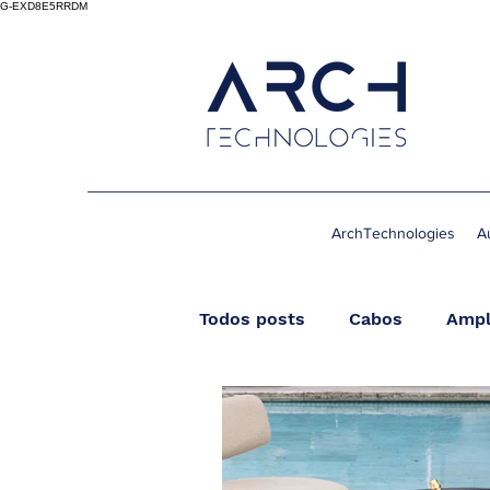
G-EXD8E5RRDM
ArchTechnologies
A
Todos posts
Cabos
Ampl
Streamer
Wireless