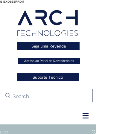
G-EXD8E5RRDM
Seja uma Revenda
Acesso ao Portal de Revendedores
Suporte Técnico
Blog