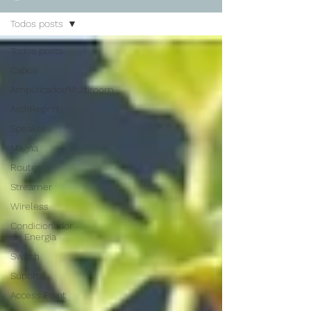
Todos posts
Todos posts
Cabos
Amplificador/Multiroom
ArchReport
Speaker
Magna
Router
Streamer
Wireless
Condicionador
de Energia
Switch
Suporte
Access Point