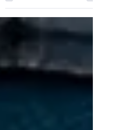
Sub 10 Dual e o novo kit Polly Backyard
Essential.