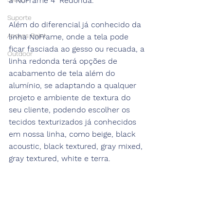
a NoFrame 4" Redonda. 
Suporte
Além do diferencial já conhecido da 
Access Point
linha NoFrame, onde a tela pode 
ficar fasciada ao gesso ou recuada, a 
Outdoor
linha redonda terá opções de 
acabamento de tela além do 
alumínio, se adaptando a qualquer 
projeto e ambiente de textura do 
seu cliente, podendo escolher os 
tecidos texturizados já conhecidos 
em nossa linha, como beige, black 
acoustic, black textured, gray mixed, 
gray textured, white e terra.