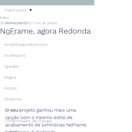
Todos posts
Editor
Todos posts
26 de mai. de 2022
1 min de leitura
NoFrame, agora Redonda
Cabos
Amplificador/Multiroom
ArchReport
Speaker
Magna
Router
Streamer
O seu projeto ganhou mais uma 
Wireless
opção com o mesmo estilo de 
Condicionador de Energia
acabamento de luminárias NoFrame; 
Switch