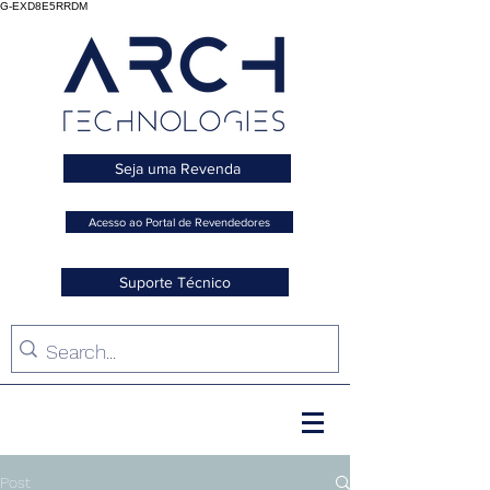
G-EXD8E5RRDM
Seja uma Revenda
Acesso ao Portal de Revendedores
Suporte Técnico
Post