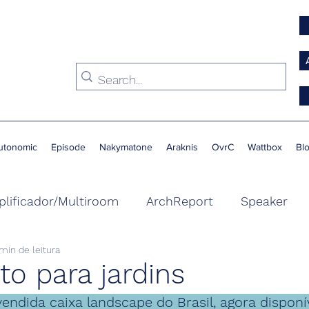
utonomic
Episode
Nakymatone
Araknis
OvrC
Wattbox
Bl
lificador/Multiroom
ArchReport
Speaker
 min de leitura
Condicionador de Energia
Switch
Suporte
ito para jardins
endida caixa landscape do Brasil, agora disponí