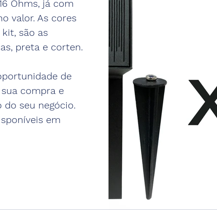
16 Ohms, já com 
o valor. As cores 
kit, são as 
s, preta e corten. 
oportunidade de 
e sua compra e 
 do seu negócio. 
disponíveis em 