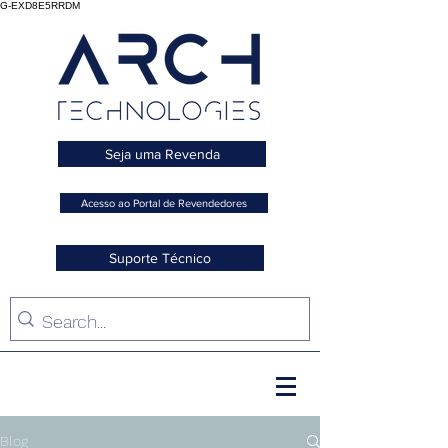
G-EXD8E5RRDM
Seja uma Revenda
Acesso ao Portal de Revendedores
Suporte Técnico
Blog