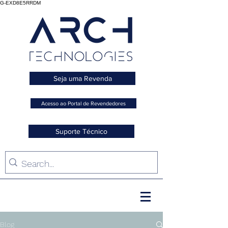
G-EXD8E5RRDM
Seja uma Revenda
Acesso ao Portal de Revendedores
Suporte Técnico
Blog