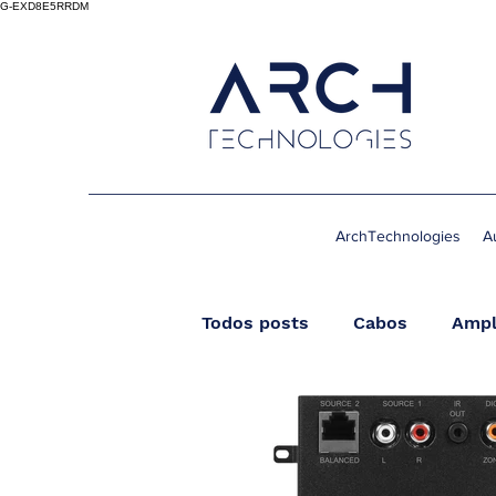
G-EXD8E5RRDM
ArchTechnologies
A
Todos posts
Cabos
Ampl
Streamer
Wireless