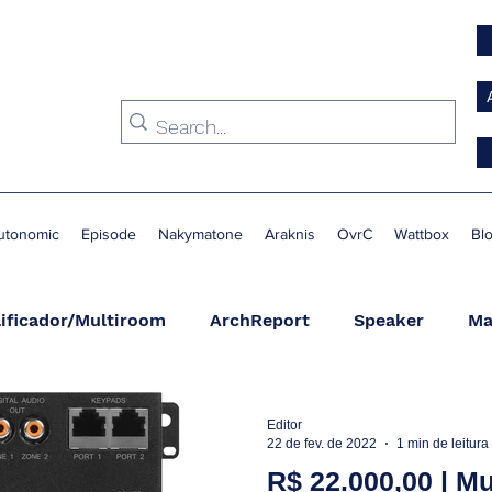
utonomic
Episode
Nakymatone
Araknis
OvrC
Wattbox
Bl
ificador/Multiroom
ArchReport
Speaker
Ma
Condicionador de Energia
Switch
Suporte
A
Editor
22 de fev. de 2022
1 min de leitura
R$ 22.000,00 | M