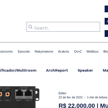
utonomic
Episode
Nakymatone
Araknis
OvrC
Wattbox
Bl
ificador/Multiroom
ArchReport
Speaker
Ma
Condicionador de Energia
Switch
Suporte
A
Editor
22 de fev. de 2022
1 min de leitura
R$ 22.000,00 | M