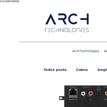
G-EXD8E5RRDM
ArchTechnologies
A
Todos posts
Cabos
Ampl
Streamer
Wireless