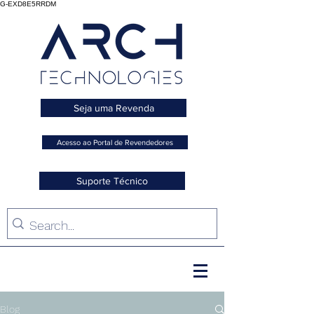
G-EXD8E5RRDM
Seja uma Revenda
Acesso ao Portal de Revendedores
Suporte Técnico
Blog