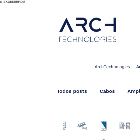
G-EXD8E5RRDM
ArchTechnologies
A
Todos posts
Cabos
Ampl
Streamer
Wireless