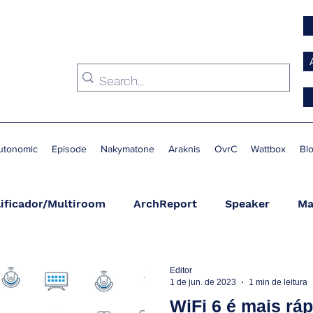
utonomic
Episode
Nakymatone
Araknis
OvrC
Wattbox
Bl
ificador/Multiroom
ArchReport
Speaker
Ma
Condicionador de Energia
Switch
Suporte
A
Editor
1 de jun. de 2023
1 min de leitura
WiFi 6 é mais rá