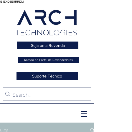
G-EXD8E5RRDM
Seja uma Revenda
Acesso ao Portal de Revendedores
Suporte Técnico
Blog