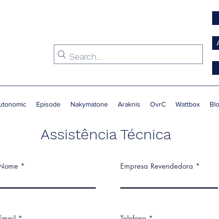
utonomic
Episode
Nakymatone
Araknis
OvrC
Wattbox
Bl
Assistência Técnica
Nome
Empresa Revendedora
Email
Telefone