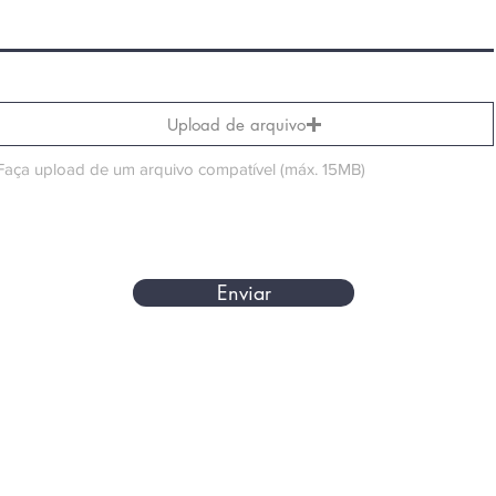
Upload de arquivo
Faça upload de um arquivo compatível (máx. 15MB)
Enviar