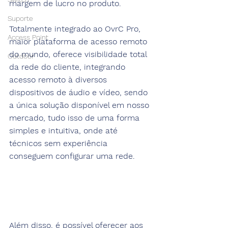
margem de lucro no produto.
Suporte
Totalmente integrado ao OvrC Pro, 
Access Point
maior plataforma de acesso remoto 
do mundo, oferece visibilidade total 
Outdoor
da rede do cliente, integrando 
acesso remoto à diversos 
dispositivos de áudio e vídeo, sendo 
a única solução disponível em nosso 
mercado, tudo isso de uma forma 
simples e intuitiva, onde até 
técnicos sem experiência 
conseguem configurar uma rede.
Além disso, é possível oferecer aos 