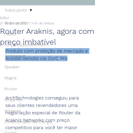
Todos posts
Editor
Todos posts
21 de jul. de 2022
1 min de leitura
Router Araknis, agora com
Cabos
preço imbatível
Amplificador/Multiroom
Produto com proteção de mercado e 
ArchReport
Acesso remoto via OvrC Pro
Speaker
Magna
Router
ArchTechnologies conseguiu para 
Streamer
seus clientes revendedores uma 
Wireless
negociação especial de Router da 
Araknis Networks com preço 
Condicionador de Energia
competitivo para você ter maior 
Switch