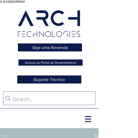
G-EXD8E5RRDM
Seja uma Revenda
Acesso ao Portal de Revendedores
Suporte Técnico
Post