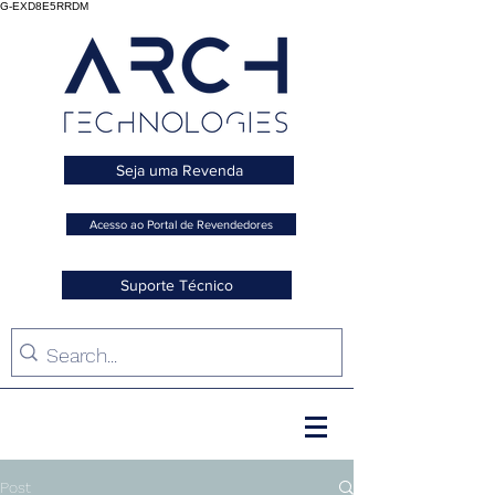
G-EXD8E5RRDM
Seja uma Revenda
Acesso ao Portal de Revendedores
Suporte Técnico
Post