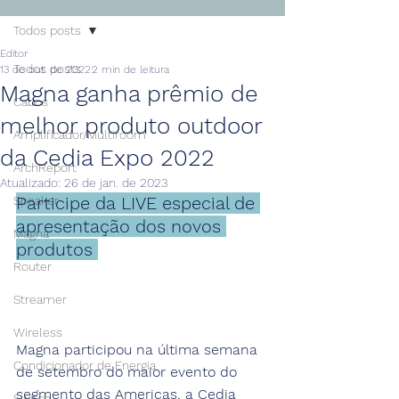
Todos posts
Editor
Todos posts
13 de out. de 2022
2 min de leitura
Magna ganha prêmio de
Cabos
melhor produto outdoor
Amplificador/Multiroom
da Cedia Expo 2022
ArchReport
Atualizado:
26 de jan. de 2023
Participe da LIVE especial de 
Speaker
apresentação dos novos 
Magna
produtos 
Router
Streamer
Wireless
Magna participou na última semana 
Condicionador de Energia
de setembro do maior evento do 
segmento das Americas, a Cedia 
Switch