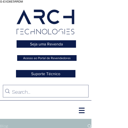
G-EXD8E5RRDM
Seja uma Revenda
Acesso ao Portal de Revendedores
Suporte Técnico
Blog